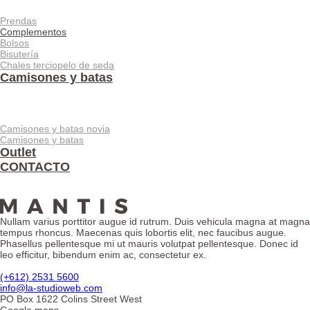
Prendas
Complementos
Bolsos
Bisutería
Chales terciopelo de seda
Camisones y batas
Camisones y batas novia
Camisones y batas
Outlet
CONTACTO
Nullam varius porttitor augue id rutrum. Duis vehicula magna at magna
tempus rhoncus. Maecenas quis lobortis elit, nec faucibus augue.
Phasellus pellentesque mi ut mauris volutpat pellentesque. Donec id
leo efficitur, bibendum enim ac, consectetur ex.
(+612) 2531 5600
info@la-studioweb.com
PO Box 1622 Colins Street West