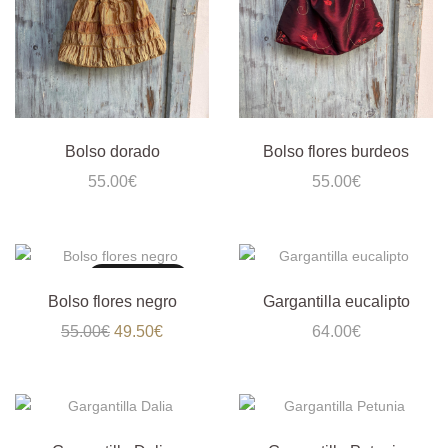
Bolso dorado
Bolso flores burdeos
55.00
€
55.00
€
Sin existencias
Bolso flores negro
Gargantilla eucalipto
El
El
55.00
€
49.50
€
64.00
€
precio
precio
original
actual
era:
es:
55.00€.
49.50€.