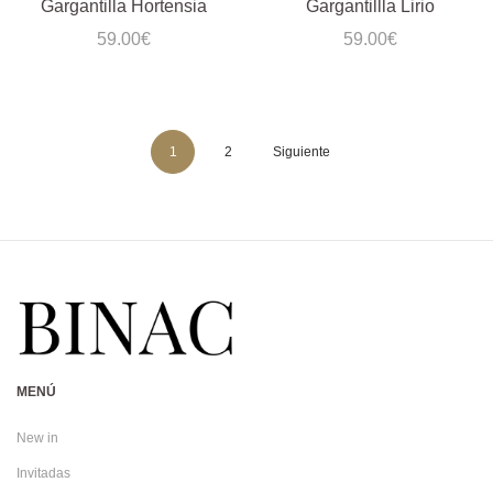
Gargantilla Hortensia
Gargantillla Lirio
59.00
€
59.00
€
1
2
Siguiente
MENÚ
New in
Invitadas