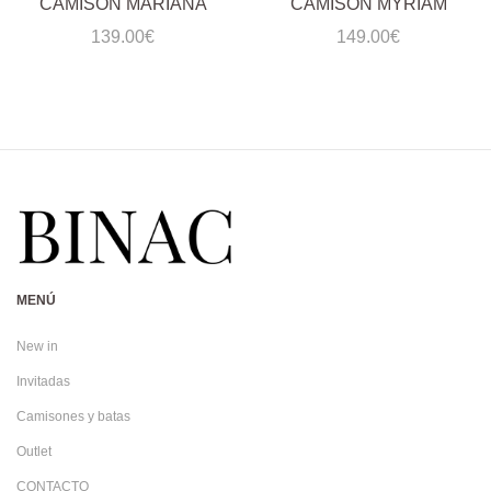
CAMISÓN MARIANA
CAMISÓN MYRIAM
139.00
€
149.00
€
MENÚ
New in
Invitadas
Camisones y batas
Outlet
CONTACTO