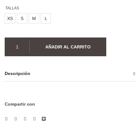
TALLAS
XS
S
M
L
Bata
AÑADIR AL CARRITO
Biarritz
cantidad
Descripción
Compartir con