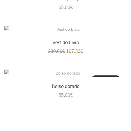
65.00
€
Vestido Livia
El
El
239.00
€
167.30
€
precio
precio
original
actual
era:
es:
239.00€.
167.30€.
Sin existencias
Bolso dorado
55.00
€