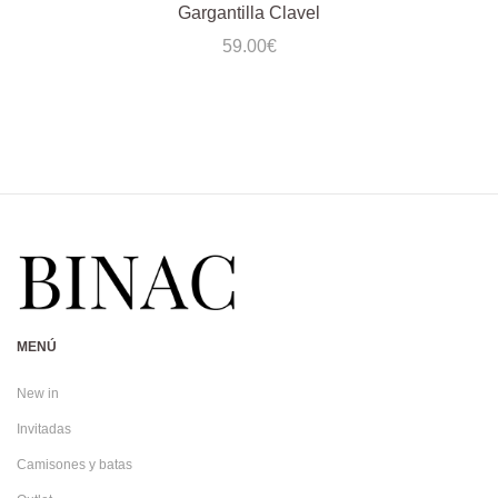
Gargantilla Clavel
59.00
€
MENÚ
New in
Invitadas
Camisones y batas