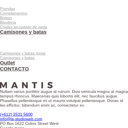
Prendas
Complementos
Bolsos
Bisutería
Chales terciopelo de seda
Camisones y batas
Camisones y batas novia
Camisones y batas
Outlet
CONTACTO
Nullam varius porttitor augue id rutrum. Duis vehicula magna at magna
tempus rhoncus. Maecenas quis lobortis elit, nec faucibus augue.
Phasellus pellentesque mi ut mauris volutpat pellentesque. Donec id
leo efficitur, bibendum enim ac, consectetur ex.
(+612) 2531 5600
info@la-studioweb.com
PO Box 1622 Colins Street West