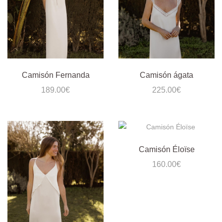
Camisón Fernanda
Camisón ágata
189.00
€
225.00
€
Camisón Éloïse
160.00
€