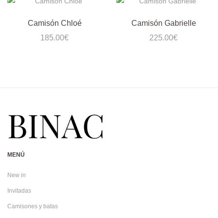
Camisón Chloé
Camisón Gabrielle
185.00
€
225.00
€
MENÚ
New in
Invitadas
Camisones y batas